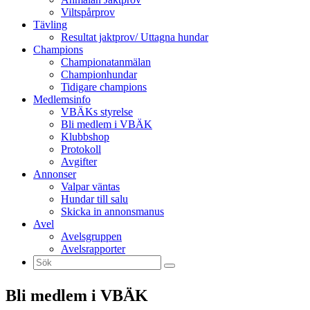
Viltspårprov
Tävling
Resultat jaktprov/ Uttagna hundar
Champions
Championatanmälan
Championhundar
Tidigare champions
Medlemsinfo
VBÄKs styrelse
Bli medlem i VBÄK
Klubbshop
Protokoll
Avgifter
Annonser
Valpar väntas
Hundar till salu
Skicka in annonsmanus
Avel
Avelsgruppen
Avelsrapporter
Bli medlem i VBÄK