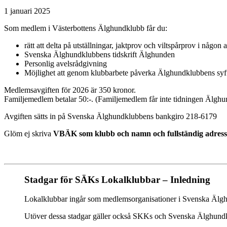
1 januari 2025
Som medlem i Västerbottens Älghundklubb får du:
rätt att delta på utställningar, jaktprov och viltspårprov i någon
Svenska Älghundklubbens tidskrift Älghunden
Personlig avelsrådgivning
Möjlighet att genom klubbarbete påverka Älghundklubbens syf
Medlemsavgiften för 2026 är 350 kronor.
Familjemedlem betalar 50:-. (Familjemedlem får inte tidningen Älghun
Avgiften sätts in på Svenska Älghundklubbens bankgiro 218-6179
Glöm ej skriva
VBÄK som klubb och namn och fullständig adress
Stadgar för SÄKs Lokalklubbar – Inledning
Lokalklubbar ingår som medlemsorganisationer i Svenska Älg
Utöver dessa stadgar gäller också SKKs och Svenska Älghundk