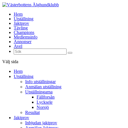
Hem
Utställning
Jaktprov
Tävling
Champions
Medlemsinfo
Annonser
Avel
Välj sida
Hem
Utställning
Info utställningar
Anmälan utställning
Utställningarna
Fällforsån
Lycksele
Norsjö
Resultat
Jaktprov
Inbjudan jaktprov
Anmälan Jaktprov