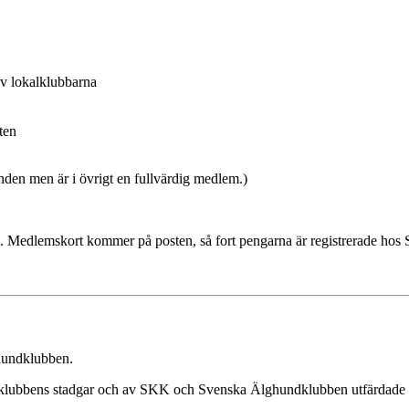
 av lokalklubbarna
ten
den men är i övrigt en fullvärdig medlem.)
. Medlemskort kommer på posten, så fort pengarna är registrerade hos
hundklubben.
lubbens stadgar och av SKK och Svenska Älghundklubben utfärdade be