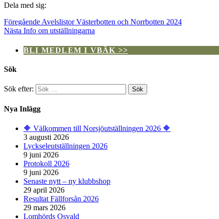
Dela med sig:
Föregående
Avelslistor Västerbotten och Norrbotten 2024
Nästa
Info om utställningarna
BLI MEDLEM I VBÄK >>
Sök
Sök efter:
Nya Inlägg
🔶️ Välkommen till Norsjöutställningen 2026 🔶️
3 augusti 2026
Lyckseleutställningen 2026
9 juni 2026
Protokoll 2026
9 juni 2026
Senaste nytt – ny klubbshop
29 april 2026
Resultat Fällforsån 2026
29 mars 2026
Lomhörds Osvald