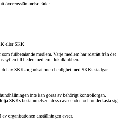
att överensstämmelse råder.
ÄK eller SKK.
m fullbetalande medlem. Varje medlem har rösträtt från det
bens syften till hedersmedlem i lokalklubben.
n del av SKK-organisationen i enlighet med SKKs stadgar.
hundhållningen inte kan göras av behörigt kontrollorgan.
lt följa SKKs bestämmelser i dessa avseenden och underkasta sig
 av organisationen anställningen avser.