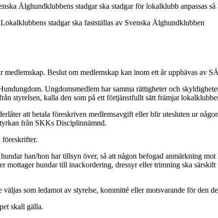
enska Älghundklubbens stadgar ska stadgar för lokalklubb anpassas så 
. Lokalklubbens stadgar ska fastställas av Svenska Älghundklubben
iljar medlemskap. Beslut om medlemskap kan inom ett år upphävas av S
ndungdom. Ungdomsmedlem har samma rättigheter och skyldigheter so
från styrelsen, kalla den som på ett förtjänstfullt sätt främjat lokalklub
ter att betala föreskriven medlemsavgift eller blir utesluten ur någo
lstyrkan från SKKs Disciplinnämnd.
föreskrifter.
hundar han/hon har tillsyn över, så att någon befogad anmärkning mot 
 mottager hundar till inackordering, dressyr eller trimning ska särski
väljas som ledamot av styrelse, kommitté eller motsvarande för den del
t skall gälla.