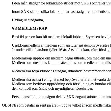
I den mån stadgar för lokalklubb strider mot SKKs och/eller Sv
Inom SÄK ska de olika lokalklubbarnas stadgar vara identiska
Utdrag ur stadgarna,
§ 3 MEDLEMSKAP
Enskild person kan bli medlem i lokalklubben. Styrelsen bev
Ungdomsmedlem är medlem som ansluter sig genom Sveriges Hu
år under vilket han/hon fyller 16 år. Årsmötet kan, efter förslag 
Medlemskap upphör om medlem begär utträde, om medlem underlå
Medlem som uteslutits kan inte åter antas som medlem utan til
Medlem ska följa klubbens stadgar, utfärdade bestämmelser och 
Medlem ska också i enlighet med beprövad erfarenhet vårda de 
Medlem som bedriver uppfödning och försäljning av hundar eller
den kontroll som SKK och myndigheter föreskriver.
Person anställd inom någon del av SKK-organisationen kan inte 
OBS! Ni som betalar in sent på året – uppge vilket år som medlemskape