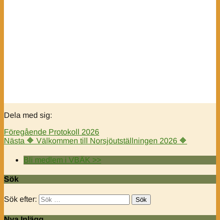
Dela med sig:
Föregående
Protokoll 2026
Nästa
🔶️ Välkommen till Norsjöutställningen 2026 🔶️
Bli medlem i VBÄK >>
Sök
Sök efter:
Nya Inlägg