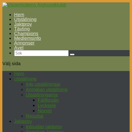
Hem
Utställning
Jaktprov
Tävling
Champions
Medlemsinfo
Annonser
Avel
Välj sida
Hem
Utställning
Info utställningar
Anmälan utställning
Utställningarna
Fällforsån
Lycksele
Norsjö
Resultat
Jaktprov
Inbjudan jaktprov
Anmälan Jaktprov