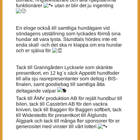
funktionärer
utan er blir det ju ingenting
En eloge också till samtliga hundägare vid
söndagens utställning som lyckades förmå sina
hundar att vara tysta. Stundtals hördes inte ett
enda skall -och det ska ni klappa om era hundar
och er själva för
Tack till Granngården Lycksele som skänkte
presentkort, en 12 kg´s säck Appetitt hundfoder
till alla sju rasrepresentanter som deltog i BIS-
finalen, samt goodiebag till samtliga åtta
deltagande valpar
Tack till ÅMV produktion AB för rejält hundbur till
bilen, tack till Casström AB för den vackra
kniven, tack till Baggen för Baggen softbelt, tack
till Widestedts för presentkort till Älglunds
Älgpark och tack till många fler sponsorer för er
generositet med vinster till vårt lotteri.