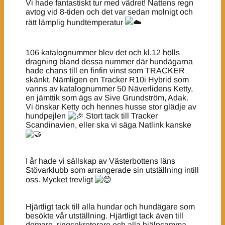
Vi hade fantastiskt tur med vädret! Nattens regn
avtog vid 8-tiden och det var sedan molnigt och
rätt lämplig hundtemperatur
106 katalognummer blev det och kl.12 hölls
dragning bland dessa nummer där hundägarna
hade chans till en finfin vinst som TRACKER
skänkt. Nämligen en Tracker R10i Hybrid som
vanns av katalognummer 50 Näverlidens Ketty,
en jämttik som ägs av Sive Grundström, Adak.
Vi önskar Ketty och hennes husse stor glädje av
hundpejlen
Stort tack till Tracker
Scandinavien, eller ska vi säga Natlink kanske
I år hade vi sällskap av Västerbottens läns
Stövarklubb som arrangerade sin utställning intill
oss. Mycket trevligt
Hjärtligt tack till alla hundar och hundägare som
besökte vår utställning. Hjärtligt tack även till
domare, ringsekreterare och alla hjälpsamma