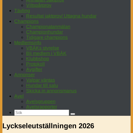
Viltspårprov
Tävling
Resultat jaktprov/ Uttagna hundar
Champions
Championatanmälan
Championhundar
Tidigare champions
Medlemsinfo
VBÄKs styrelse
Bli medlem i VBÄK
Klubbshop
Protokoll
Avgifter
Annonser
Valpar väntas
Hundar till salu
Skicka in annonsmanus
Avel
Avelsgruppen
Avelsrapporter
Lyckseleutställningen 2026