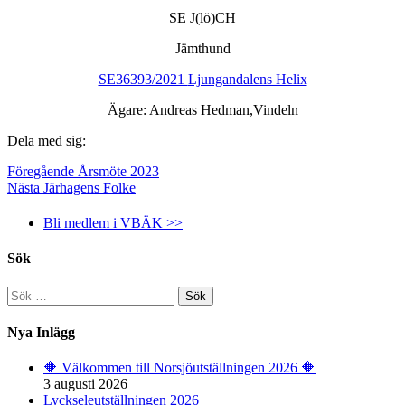
SE J(lö)CH
Jämthund
SE36393/2021
Ljungandalens Helix
Ägare: Andreas Hedman,Vindeln
Dela med sig:
Föregående
Årsmöte 2023
Nästa
Järhagens Folke
Bli medlem i VBÄK >>
Sök
Sök
efter:
Nya Inlägg
🔶️ Välkommen till Norsjöutställningen 2026 🔶️
3 augusti 2026
Lyckseleutställningen 2026