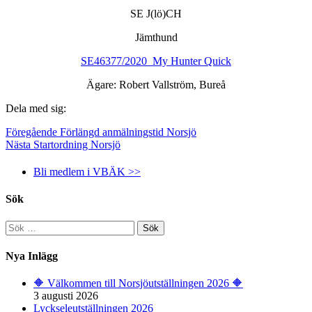
SE J(lö)CH
Jämthund
SE46377/2020 My Hunter Quick
Ägare: Robert Vallström, Bureå
Dela med sig:
Föregående
Förlängd anmälningstid Norsjö
Nästa
Startordning Norsjö
Bli medlem i VBÄK >>
Sök
Sök
efter:
Nya Inlägg
🔶️ Välkommen till Norsjöutställningen 2026 🔶️
3 augusti 2026
Lyckseleutställningen 2026