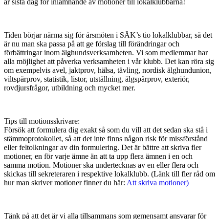
är sista dag för inlämnande av motioner till lokalklubbarna!
Tiden börjar närma sig för årsmöten i SÄK’s tio lokalklubbar, så det
är nu man ska passa på att ge förslag till förändringar och
förbättringar inom älghundsverksamheten. Vi som medlemmar har
alla möjlighet att påverka verksamheten i vår klubb. Det kan röra sig
om exempelvis avel, jaktprov, hälsa, tävling, nordisk älghundunion,
viltspårprov, statistik, listor, utställning, älgspårprov, exteriör,
rovdjursfrågor, utbildning och mycket mer.
Tips till motionsskrivare:
Försök att formulera dig exakt så som du vill att det sedan ska stå i
stämmoprotokollet, så att det inte finns någon risk för missförstånd
eller feltolkningar av din formulering. Det är bättre att skriva fler
motioner, en för varje ämne än att ta upp flera ämnen i en och
samma motion. Motioner ska undertecknas av en eller flera och
skickas till sekreteraren i respektive lokalklubb. (Länk till fler råd om
hur man skriver motioner finner du här:
Att skriva motioner)
Tänk på att det är vi alla tillsammans som gemensamt ansvarar för