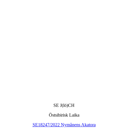
SE J(lö)CH
Östsibirisk Laika
SE18247/2022 Nymånens Akatora