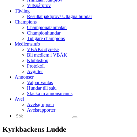
Viltspårprov
Tävling
Resultat jaktprov/ Uttagna hundar
Champions
Championatanmälan
Championhundar
Tidigare champions
Medlemsinfo
VBÄKs styrelse
Bli medlem i VBÄK
Klubbshop
Protokoll
Avgifter
Annonser
Valpar väntas
Hundar till salu
Skicka in annonsmanus
Avel
Avelsgruppen
Avelsrapporter
Kyrkbackens Ludde