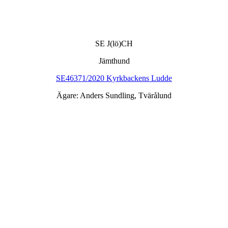
SE J(lö)CH
Jämthund
SE46371/2020 Kyrkbackens Ludde
Ägare: Anders Sundling, Tvärålund