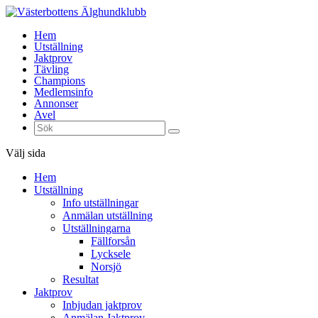
Hem
Utställning
Jaktprov
Tävling
Champions
Medlemsinfo
Annonser
Avel
Välj sida
Hem
Utställning
Info utställningar
Anmälan utställning
Utställningarna
Fällforsån
Lycksele
Norsjö
Resultat
Jaktprov
Inbjudan jaktprov
Anmälan Jaktprov