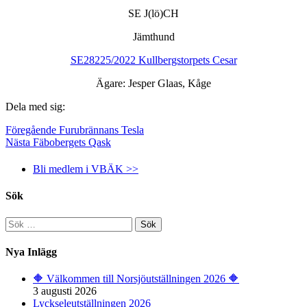
SE J(lö)CH
Jämthund
SE28225/2022 Kullbergstorpets Cesar
Ägare: Jesper Glaas, Kåge
Dela med sig:
Föregående
Furubrännans Tesla
Nästa
Fäbobergets Qask
Bli medlem i VBÄK >>
Sök
Sök
efter:
Nya Inlägg
🔶️ Välkommen till Norsjöutställningen 2026 🔶️
3 augusti 2026
Lyckseleutställningen 2026