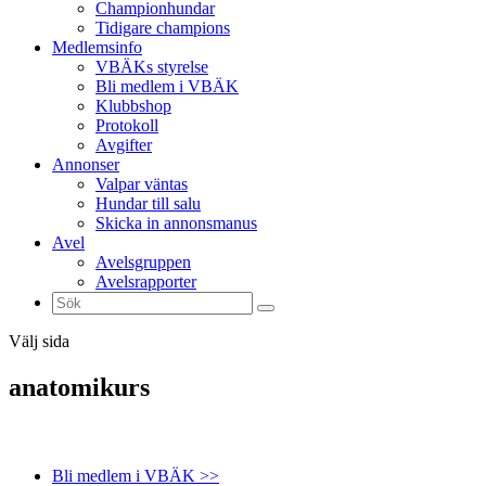
Championhundar
Tidigare champions
Medlemsinfo
VBÄKs styrelse
Bli medlem i VBÄK
Klubbshop
Protokoll
Avgifter
Annonser
Valpar väntas
Hundar till salu
Skicka in annonsmanus
Avel
Avelsgruppen
Avelsrapporter
Välj sida
anatomikurs
Bli medlem i VBÄK >>