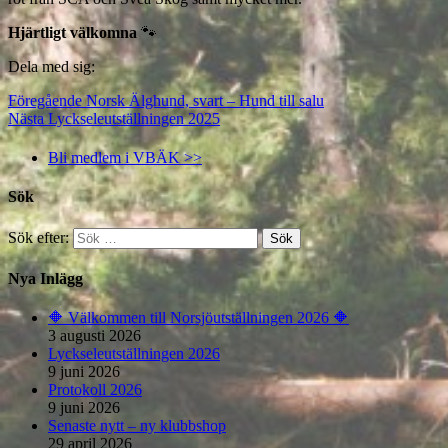
Hjärtligt välkomna
🐾
Dela med sig:
Föregående
Norsk Älghund, svart – Hund till salu
Nästa
Lyckseleutställningen 2025
Bli medlem i VBÄK >>
Sök
Sök efter:
Nya Inlägg
🔶️ Välkommen till Norsjöutställningen 2026 🔶️
3 augusti 2026
Lyckseleutställningen 2026
9 juni 2026
Protokoll 2026
9 juni 2026
Senaste nytt – ny klubbshop
29 april 2026