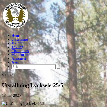
Hem
Utställning
Jaktprov
Tävling
Champions
Medlemsinfo
Annonser
Avel
Välj sida
Utställning Lycksele 25/5
13 maj 2025