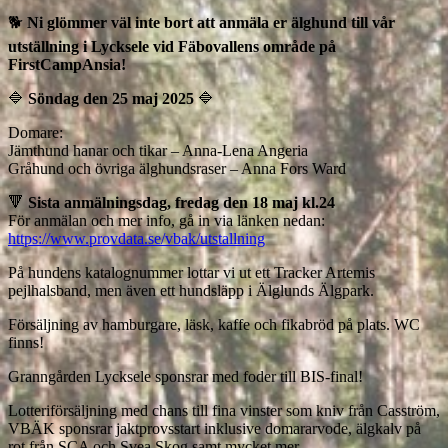
🐕
Ni glömmer väl inte bort att anmäla er älghund till vår
utställning i Lycksele vid Fäbovallens område på
FirstCampAnsia!
🔷
️Söndag den 25 maj 2025
🔷️
Domare:
Jämthund hanar och tikar – Anna-Lena Angeria
Gråhund och övriga älghundsraser – Anna Fors Ward
🔻
Sista anmälningsdag, fredag den 18 maj kl.24
För anmälan och mer info, gå in via länken nedan:
https://www.provdata.se/vbak/utstallning
På hundens katalognummer lottar vi ut ett Tracker Artemis
pejlhalsband, men även ett hundsläpp i Älglunds Älgpark.
Försäljning av hamburgare, läsk, kaffe och fikabröd på plats. WC
finns!
Granngården Lycksele sponsrar med foder till BIS-final!
Lotteriförsäljning med chans till fina vinster som kniv från Casström,
VBÄK sponsrar jaktprovsstart inklusive domararvode, älgkalv på
rot från SCA och Svea Skog samt mycket mer.