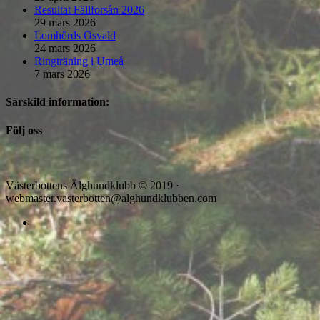
Resultat Fällforsån 2026
29 mars 2026
Lomhörds Osvald
24 mars 2026
Ringträning i Umeå
7 mars 2026
Särskild information:
Följ oss
Västerbottens Älghundklubb © 2019 ·
webmaster.vasterbotten@alghundklubben.com