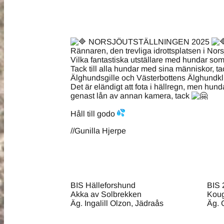
NORSJÖUTSTÄLLNINGEN 2025
Rännaren, den trevliga idrottsplatsen i Nors
Vilka fantastiska utställare med hundar som 
Tack till alla hundar med sina människor, tac
Älghundsgille och Västerbottens Älghundklu
Det är eländigt att fota i hällregn, men hu
genast lån av annan kamera, tack
Håll till godo
//Gunilla Hjerpe
BIS Hälleforshund
BIS 
Akka av Solbrekken
Koug
Äg. Ingalill Olzon, Jädraås
Äg. 