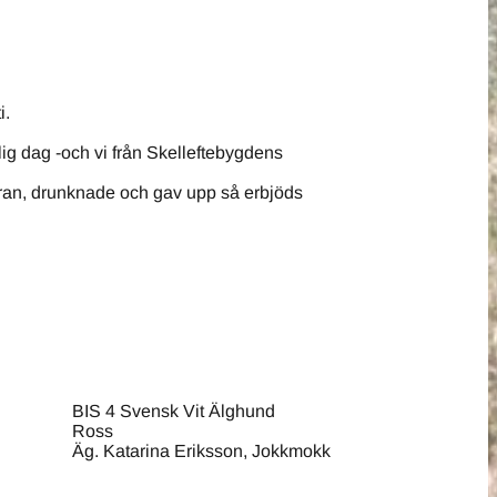
i.
vlig dag -och vi från Skelleftebygdens
ameran, drunknade och gav upp så erbjöds
BIS 4 Svensk Vit Älghund
Ross
Äg. Katarina Eriksson, Jokkmokk