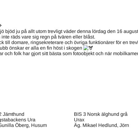
jö bjöd ju på allt utom trevligt väder denna lördag den 16 august
inte räds vare sig regn på tvären eller blåst.
k till domare, ringsekreterare och övriga funktionärer för en tre
bb önskar er alla en fin höst i skogen
ndar och folk har gjort sitt bästa som fotoobjekt och när mobilk
2 Jämthund
BIS 3 Norsk älghund grå
stabackens Ura
Urax
Gunilla Öberg, Husum
Äg. Mikael Hedlund, Jörn