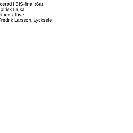
cerad i BIS-final (6a)
ibirisk Lajka
ånens Tove
Fredrik Larsson, Lycksele