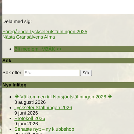
Dela med sig:
Föregående
Lyckseleutställningen 2025
Nästa
Gränsälvens Alma
Bli medlem i VBÄK >>
Sök
Sök efter:
Nya Inlägg
🔶️ Välkommen till Norsjöutställningen 2026 🔶️
3 augusti 2026
Lyckseleutställningen 2026
9 juni 2026
Protokoll 2026
9 juni 2026
Senaste nytt – ny klubbshop