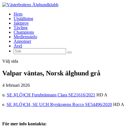
Hem
Utställning
Jaktprov
Tävling
Champions
Medlemsinfo
Annonser
Avel
Välj sida
Valpar väntas, Norsk älghund grå
4 februari 2026
u.
SE J(LÖ)CH Furubrännans Clara SE21616/2021
HD A
e.
SE J(LÖ)CH, SE UCH Ryrskogens Rocco SE54496/2020
HD A
För mer info kontakta: