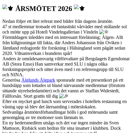
ÅRSMÖTET 2026
Nedan följer ett litet referat med bilder från dagens årsmöte.
47 st medlemmar trotsade ett fantastiskt vårväder med strålande sol
och mötte upp på Hotell Vindelngallerian i Vindeln
Förmiddagen inleddes med en intressant föreläsning; Älgen- Allt
från killgissningar till fakta, där Anders Johansson från Oviken i
Jämtland redogjorde för forskning i Hälsingland som pågått sedan
2020. Viltsamverkan i brandens spår!
Anders är områdesansvarig viltförvaltare på Bergslagets Egendomar
AB (Stora Enso) Han samverkar med SLU i några olika
forskningsprojekt och sitter även med i en referensgrupp till SLU
och NINA.
Generösa
Älglunds Älgpark
sponsrade med ett presentkort på ett
hundsläpp som lottades ut bland närvarande medlemmar (förutom
sittande styrelseledamöter) och det vanns av Staffan Widestedt,
Fällforsån. Stort grattis till dig
Efter en mycket god lunch som serverades i hotellets restaurang en
våning upp så blev det återsamling i möteslokalen.
Sedvanliga årsmötesförhandlingar hölls i god mötesanda samt
genomgång av tre motioner som lämnats in.
En ny hedersmedlem utsågs och det var ingen mindre än Sven
Mattsson, Risbäck som hedras för sina insatser i klubben. Dock