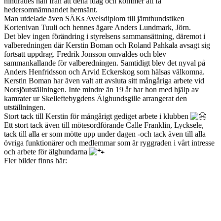
hindrades han från att delta idag och kommer att få
hedersomnämnandet hemsänt.
Man utdelade även SÄKs Avelsdiplom till jämthundstiken
Kortenivan Tuuli och hennes ägare Anders Lundmark, Jörn.
Det blev ingen förändring i styrelsens sammansättning, däremot i
valberedningen där Kerstin Boman och Roland Pahkala avsagt sig
fortsatt uppdrag. Fredrik Jonsson omvaldes och blev
sammankallande för valberedningen. Samtidigt blev det nyval på
Anders Henfridsson och Arvid Eckerskog som hälsas välkomna.
Kerstin Boman har även valt att avsluta sitt mångåriga arbete vid
Norsjöutställningen. Inte mindre än 19 år har hon med hjälp av
kamrater ur Skelleftebygdens Älghundsgille arrangerat den
utställningen.
Stort tack till Kerstin för mångårigt gediget arbete i klubben
Ett stort tack även till mötesordförande Calle Franklin, Lycksele,
tack till alla er som mötte upp under dagen -och tack även till alla
övriga funktionärer och medlemmar som är ryggraden i vårt intresse
och arbete för älghundarna
Fler bilder finns här: