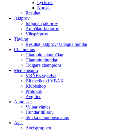
Lycksele
Norsjö
Resultat
Jaktprov
Inbjudan jaktprov
Anmälan Jaktprov
Viltspårprov
Tävling
Resultat jaktprov/ Uttagna hundar
Champions
Championatanmälan
Championhundar
Tidigare champions
Medlemsinfo
VBÄKs styrelse
Bli medlem i VBÄK
Klubbshop
Protokoll
Avgifter
Annonser
Valpar väntas
Hundar till salu
Skicka in annonsmanus
Avel
Avelsgruppen