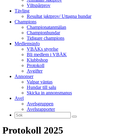
Viltspårprov
Tävling
Resultat jaktprov/ Uttagna hundar
Champions
Championatanmälan
Championhundar
Tidigare champions
Medlemsinfo
VBÄKs styrelse
Bli medlem i VBÄK
Klubbshop
Protokoll
Avgifter
Annonser
Valpar väntas
Hundar till salu
Skicka in annonsmanus
Avel
Avelsgruppen
Avelsrapporter
Protokoll 2025