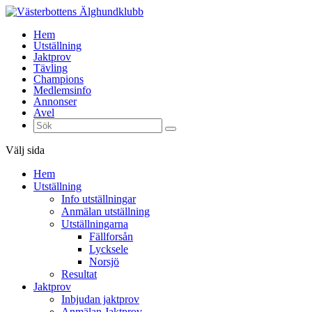
Hem
Utställning
Jaktprov
Tävling
Champions
Medlemsinfo
Annonser
Avel
Välj sida
Hem
Utställning
Info utställningar
Anmälan utställning
Utställningarna
Fällforsån
Lycksele
Norsjö
Resultat
Jaktprov
Inbjudan jaktprov
Anmälan Jaktprov