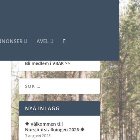
NNONSER
AVEL
Bli medlem i VBÄK >>
NYA INLÄGG
🔶️ Välkommen till
Norsjöutställningen 2026 🔶️
3 augusti 2026