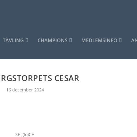
TÄVLING
CHAMPIONS
MEDLEMSINFO
A
ERGSTORPETS CESAR
16 december 2024
SE J(lö)CH