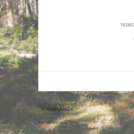
SE2822
FÖREGÅENDE
Furubrännans Tesla