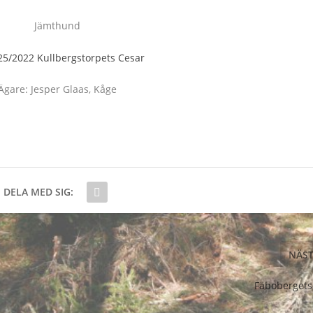
Jämthund
5/2022 Kullbergstorpets Cesar
Ägare: Jesper Glaas, Kåge
DELA MED SIG:
NÄS
Fäbobergets