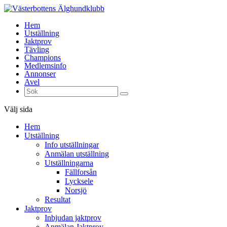
Hem
Utställning
Jaktprov
Tävling
Champions
Medlemsinfo
Annonser
Avel
Välj sida
Hem
Utställning
Info utställningar
Anmälan utställning
Utställningarna
Fällforsån
Lycksele
Norsjö
Resultat
Jaktprov
Inbjudan jaktprov
Anmälan Jaktprov