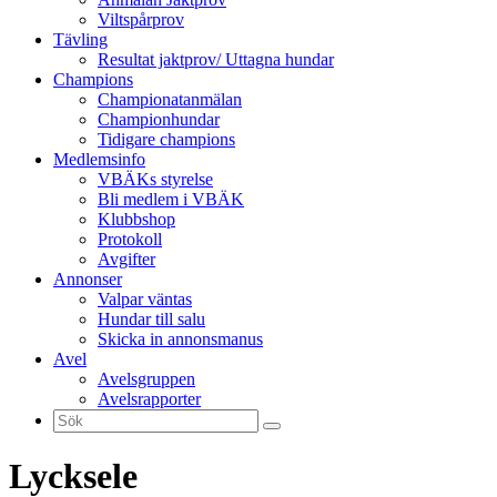
Viltspårprov
Tävling
Resultat jaktprov/ Uttagna hundar
Champions
Championatanmälan
Championhundar
Tidigare champions
Medlemsinfo
VBÄKs styrelse
Bli medlem i VBÄK
Klubbshop
Protokoll
Avgifter
Annonser
Valpar väntas
Hundar till salu
Skicka in annonsmanus
Avel
Avelsgruppen
Avelsrapporter
Lycksele